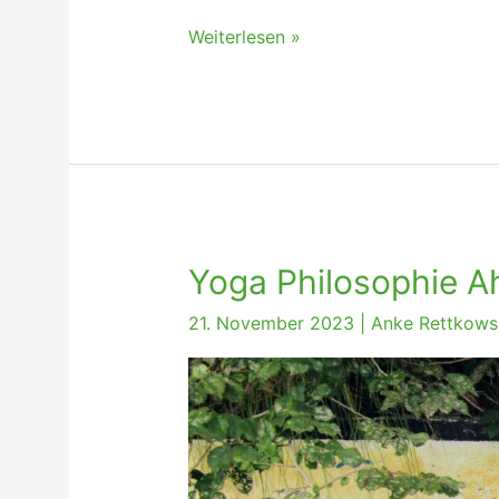
Kann
Weiterlesen »
Yoga
der
Gesundheit
schaden?
Yoga Philosophie A
21. November 2023
|
Anke Rettkows