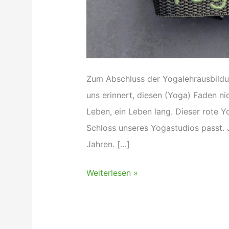
Zum Abschluss der Yogalehrausbildun
uns erinnert, diesen (Yoga) Faden nic
Leben, ein Leben lang. Dieser rote 
Schloss unseres Yogastudios passt. J
Jahren. […]
Der
Weiterlesen »
rote
(Yoga)
Faden