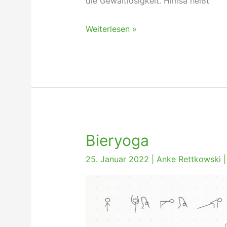
die Gewaltlosigkeit. Himsa heißt
Yoga
Weiterlesen »
Philosophie
Ahimsa
Bieryoga
25. Januar 2022
|
Anke Rettkowski