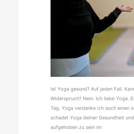
Ist Yoga gesund? Auf jeden Fall. Kan
Widerspruch? Nein. Ich liebe Yoga. Ei
Tag. Yoga verdanke ich auch einen 
schadet Yoga deiner Gesundheit und 
aufgehoben zu sein im