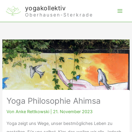
Zum
yogakollektiv
Inhalt
Oberhausen-Sterkrade
springen
Yoga Philosophie Ahimsa
Von
Anke Rettkowski
|
21. November 2023
Yoga zeigt uns Wege, unser bestmögliches Leben zu
gestalten. Für uns selbst. Klar, das wollen wir alle. Jedoch,