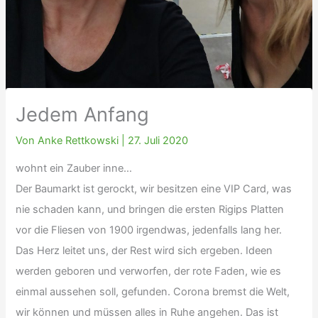
Jedem Anfang
Von
Anke Rettkowski
|
27. Juli 2020
wohnt ein Zauber inne…
Der Baumarkt ist gerockt, wir besitzen eine VIP Card, was
nie schaden kann, und bringen die ersten Rigips Platten
vor die Fliesen von 1900 irgendwas, jedenfalls lang her.
Das Herz leitet uns, der Rest wird sich ergeben. Ideen
werden geboren und verworfen, der rote Faden, wie es
einmal aussehen soll, gefunden. Corona bremst die Welt,
wir können und müssen alles in Ruhe angehen. Das ist