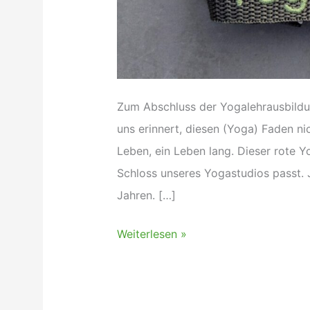
Zum Abschluss der Yogalehrausbildun
uns erinnert, diesen (Yoga) Faden nic
Leben, ein Leben lang. Dieser rote 
Schloss unseres Yogastudios passt. J
Jahren. […]
Der
Weiterlesen »
rote
(Yoga)
Faden