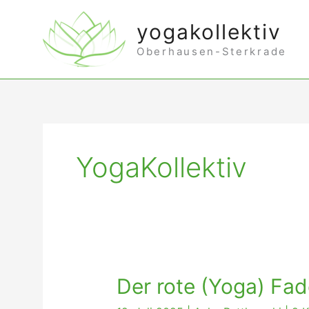
Zum
yogakollektiv
Inhalt
Oberhausen-Sterkrade
springen
YogaKollektiv
Der rote (Yoga) Fa