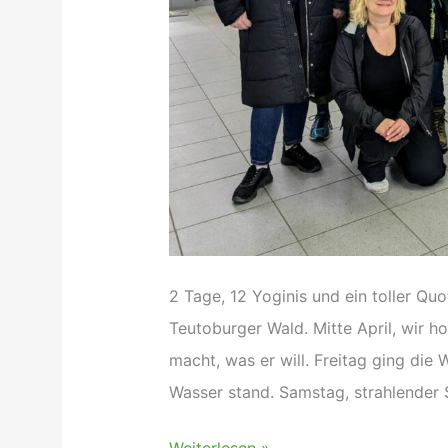
2 Tage, 12 Yoginis und ein toller 
Teutoburger Wald. Mitte April, wir ho
macht, was er will. Freitag ging die 
Wasser stand. Samstag, strahlender S
Yoga
Weiterlesen »