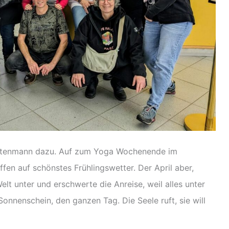
Quotenmann dazu. Auf zum Yoga Wochenende im
ffen auf schönstes Frühlingswetter. Der April aber,
Welt unter und erschwerte die Anreise, weil alles unter
onnenschein, den ganzen Tag. Die Seele ruft, sie will