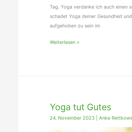
Tag. Yoga verdanke ich auch einen 
schadet Yoga deiner Gesundheit und 
aufgehoben zu sein im
Kann
Weiterlesen »
Yoga
der
Gesundheit
schaden?
Yoga tut Gutes
24. November 2023
|
Anke Rettkow