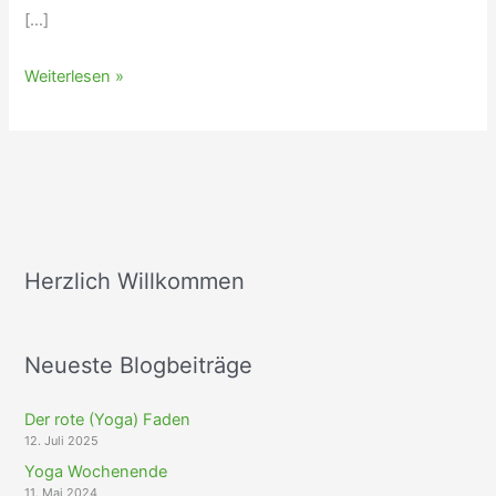
[…]
Dankbarkeit
Weiterlesen »
Herzlich Willkommen
Neueste Blogbeiträge
Der rote (Yoga) Faden
12. Juli 2025
Yoga Wochenende
11. Mai 2024