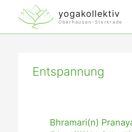
Zum
yogakollektiv
Inhalt
Oberhausen-Sterkrade
springen
Entspannung
Bhramari(n) Prana