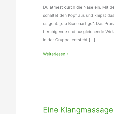
Du atmest durch die Nase ein. Mit 
schaltet den Kopf aus und knipst d
es geht: „die Bienenartige“. Das Pr
beruhigende und ausgleichende Wir
in der Gruppe, entsteht […]
Bhramari(n)
Weiterlesen »
Pranayama
Eine Klangmassage